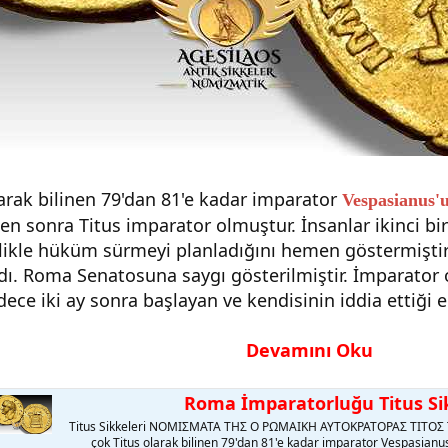
arak bilinen 79'dan 81'e kadar imparator
Vespasianus'
en sonra Titus imparator olmuştur. İnsanlar ikinci bir
elikle hüküm sürmeyi planladığını hemen göstermiştir. 
dı. Roma Senatosuna saygı gösterilmiştir. İmparator o
dece iki ay sonra başlayan ve kendisinin iddia ettiği 
Devamını Oku
Roma İmparatorluğu Titus Si
Titus Sikkeleri ΝΟΜΙΣΜΑΤΑ ΤΗΣ Ο ΡΩΜΑIΚΗ ΑΥΤΟΚΡΑΤΟΡΑΣ ΤΙΤΟΣ Ti
çok Titus olarak bilinen 79'dan 81'e kadar imparator Vespasian