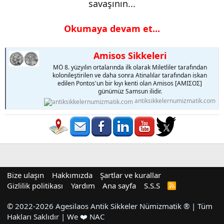
savaşının...​
Okumaya devam et...
Amisos Sikkeleri
MÖ 8. yüzyılın ortalarında ilk olarak Miletliler tarafından
kolonileştirilen ve daha sonra Atinalılar tarafından iskan
edilen Pontos'un bir kıyı kenti olan Amisos [ΑΜΙΣΟΣ]
günümüz Samsun ilidir.
antiksikkelernumizmatik.com
Bize ulaşın
Hakkımızda
Şartlar ve kurallar
Gizlilik politikası
Yardım
Ana sayfa
S.S.S
R
S
S
© 2022-2026 Agesilaos Antik Sikkeler Nümizmatik ® | Tüm
Hakları Saklıdır | We ❤️ NAC