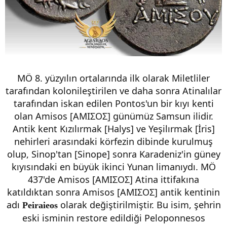
MÖ 8. yüzyılın ortalarında ilk olarak Miletliler
tarafından kolonileştirilen ve daha sonra Atinalılar
tarafından iskan edilen Pontos'un bir kıyı kenti
olan Amisos [ΑΜΙΣΟΣ] günümüz Samsun ilidir.
Antik kent Kızılırmak [Halys] ve Yeşilırmak [İris]
nehirleri arasındaki körfezin dibinde kurulmuş
olup, Sinop'tan [Sinope] sonra Karadeniz'in güney
kıyısındaki en büyük ikinci Yunan limanıydı. MÖ
437'de Amisos [ΑΜΙΣΟΣ] Atina ittifakına
katıldıktan sonra Amisos [ΑΜΙΣΟΣ] antik kentinin
adı
olarak değiştirilmiştir. Bu isim, şehrin
Peiraieos
eski isminin restore edildiği Peloponnesos