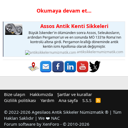
Okumaya devam et...
Assos Antik Kenti Sikkeleri
Büyük İskender'in ölümünden sonra Assos, Seleukosların,
ardından Pergamon'un ve en sonunda MÖ 133'te Roma'nın
kontrolü altına girdi. Pergamon krallığı döneminde antik
kentin ismi Apollonia olarak değişmiştir.
antiksikkelernumizmatik.com
Bize ulaşın
Hakkımızda
Şartlar ve kurallar
Gizlilik politikası
Yardım
Ana sayfa
S.S.S
R
S
S
© 2022-2026 Agesilaos Antik Sikkeler Nümizmatik ® | Tüm
Hakları Saklıdır | We ❤️ NAC
Forum software by XenForo - © 2010-2026