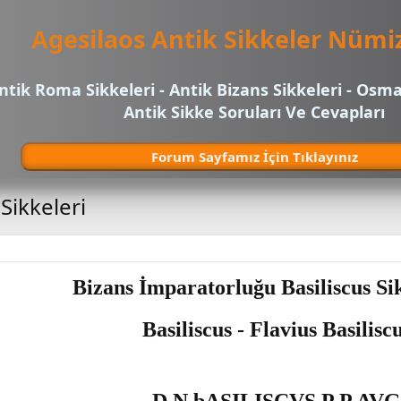
Agesilaos Antik Sikkeler Nümi
ntik Roma Sikkeleri - Antik Bizans Sikkeleri - Osma
Antik Sikke Soruları Ve Cevapları
Forum Sayfamız İçin Tıklayınız
Sikkeleri
Bizans İmparatorluğu Basiliscus Si
Basiliscus - Flavius Basilisc
D N bASILISCVS P P AVG