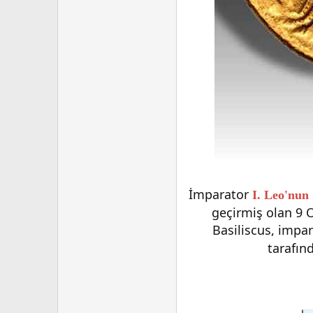
İmparator
I. Leo'nun
geçirmiş olan 9 
Basiliscus, impa
tarafın