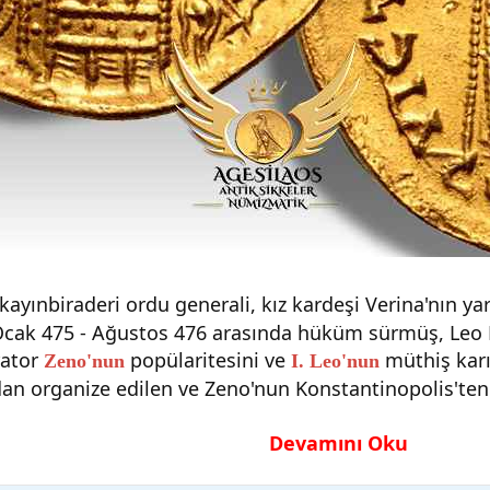
kayınbiraderi ordu generali, kız kardeşi Verina'nın ya
Ocak 475 - Ağustos 476 arasında hüküm sürmüş, Leo 
rator
popülaritesini ve
müthiş karı
Zeno'nun
I. Leo'nun
dan organize edilen ve Zeno'nun Konstantinopolis'ten
Devamını Oku