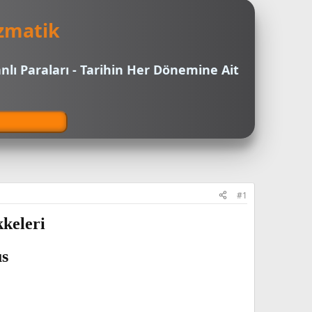
zmatik
nlı Paraları - Tarihin Her Dönemine Ait
#1
kkeleri
us