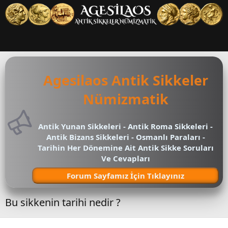
Agesilaos Antik Sikkeler
Nümizmatik
Antik Yunan Sikkeleri - Antik Roma Sikkeleri -
Antik Bizans Sikkeleri - Osmanlı Paraları -
Tarihin Her Dönemine Ait Antik Sikke Soruları
Ve Cevapları
Forum Sayfamız İçin Tıklayınız
Bu sikkenin tarihi nedir ?