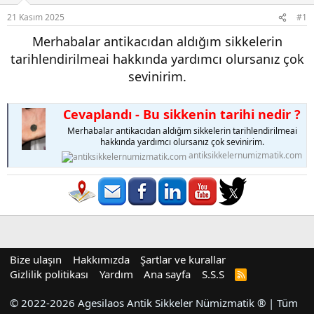
21 Kasım 2025
#1
Merhabalar antikacıdan aldığım sikkelerin
tarihlendirilmeai hakkında yardımcı olursanız çok
sevinirim.
Cevaplandı - Bu sikkenin tarihi nedir ?
Merhabalar antikacıdan aldığım sikkelerin tarihlendirilmeai
hakkında yardımcı olursanız çok sevinirim.
antiksikkelernumizmatik.com
Bize ulaşın
Hakkımızda
Şartlar ve kurallar
Gizlilik politikası
Yardım
Ana sayfa
S.S.S
R
S
S
© 2022-2026 Agesilaos Antik Sikkeler Nümizmatik ® | Tüm