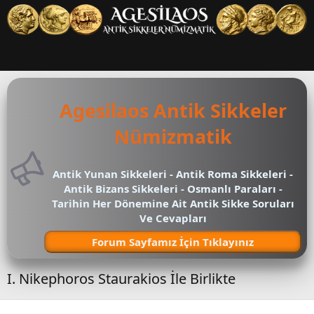
Agesilaos Antik Sikkeler
Nümizmatik
Antik Yunan Sikkeleri - Antik Roma Sikkeleri -
Antik Bizans Sikkeleri - Osmanlı Paraları -
Tarihin Her Dönemine Ait Antik Sikke Soruları
Ve Cevapları
Forum Sayfamız İçin Tıklayınız
I. Nikephoros Staurakios İle Birlikte