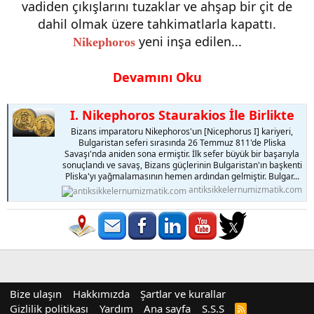
vadiden çıkışlarını tuzaklar ve ahşap bir çit de
dahil olmak üzere tahkimatlarla kapattı.
yeni inşa edilen...​
Nikephoros
Devamını Oku
I. Nikephoros Staurakios İle Birlikte
Bizans imparatoru Nikephoros'un [Nicephorus I] kariyeri,
Bulgaristan seferi sırasında 26 Temmuz 811'de Pliska
Savaşı'nda aniden sona ermiştir. İlk sefer büyük bir başarıyla
sonuçlandı ve savaş, Bizans güçlerinin Bulgaristan'ın başkenti
Pliska'yı yağmalamasının hemen ardından gelmiştir. Bulgar...
antiksikkelernumizmatik.com
Bize ulaşın
Hakkımızda
Şartlar ve kurallar
Gizlilik politikası
Yardım
Ana sayfa
S.S.S
R