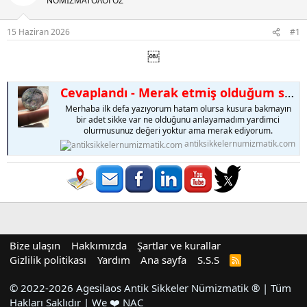
ΝΟΜΙΣΜΑΤΟΛOΓΟΣ
15 Haziran 2026
#1
￼
Cevaplandı - Merak etmiş olduğum sikke için bilgi alabilir miyim
Merhaba ilk defa yazıyorum hatam olursa kusura bakmayın
bir adet sikke var ne olduğunu anlayamadım yardimci
olurmusunuz değeri yoktur ama merak ediyorum.
antiksikkelernumizmatik.com
Bize ulaşın
Hakkımızda
Şartlar ve kurallar
Gizlilik politikası
Yardım
Ana sayfa
S.S.S
R
S
S
© 2022-2026 Agesilaos Antik Sikkeler Nümizmatik ® | Tüm
Hakları Saklıdır | We ❤️ NAC