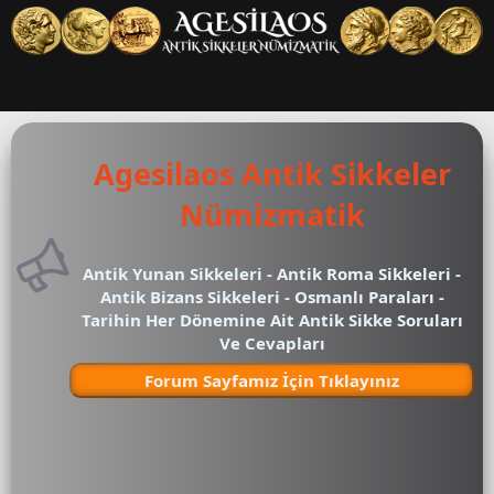
Agesilaos Antik Sikkeler
Nümizmatik
Antik Yunan Sikkeleri - Antik Roma Sikkeleri -
Antik Bizans Sikkeleri - Osmanlı Paraları -
Tarihin Her Dönemine Ait Antik Sikke Soruları
Ve Cevapları
Forum Sayfamız İçin Tıklayınız