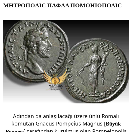
MHTPOΠOΛIC ΠAΦΛA ΠOMΟHIOΠΟΛIC
Adından da anlaşılacağı üzere ünlü Romalı
komutan Gnaeus Pompeius Magnus [
Büyük
] tarafından kurulmuş olan Pompeiopolis
Pompey