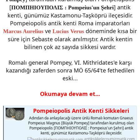
[
] antik
ΠΟΜΠΗΙΟΥΠΟΛΙΣ : Pompeius'un Şehri
kenti, günümüz Kastamonu-Taşköprü ileçesidir.
Pompeiopolis antik kenti Roma imparatorları
ve
döneminde kısa bir
Marcus Aurelius
Lucius Verus
süre için Sebaste olarak anılmıştır. Antik kentin
bilinen çok az sayıda sikkesi vardır.
Romalı general Pompey, VI. Mithridates'e karşı
kazandığı zaferden sonra MÖ 65/64'te fethedilen
eski...
Okumaya devam et...
Pompeiopolis Antik Kenti Sikkeleri
Adından da anlaşılacağı üzere ünlü Romalı komutan Gnaeus
Pompeius Magnus [Büyük Pompey] tarafından kurulmuş olan
Pompeiopolis [ΠΟΜΠΗΙΟΥΠΟΛΙΣ : Pompeius'un Şehri] antik
kenti, günümüz Kastamonu-Taşköprü ileçesidir.
antiksikkelernumizmatik.com