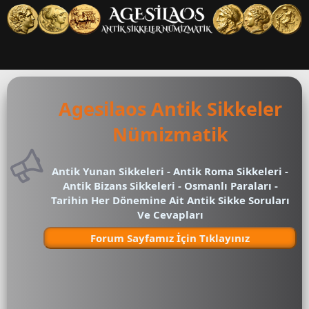
Agesilaos Antik Sikkeler
Nümizmatik
Antik Yunan Sikkeleri - Antik Roma Sikkeleri -
Antik Bizans Sikkeleri - Osmanlı Paraları -
Tarihin Her Dönemine Ait Antik Sikke Soruları
Ve Cevapları
Forum Sayfamız İçin Tıklayınız