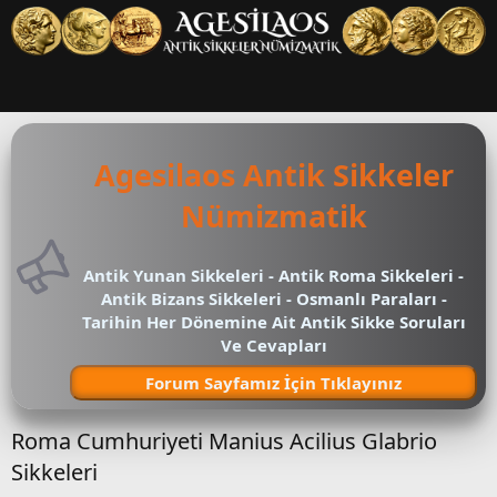
Agesilaos Antik Sikkeler
Nümizmatik
Antik Yunan Sikkeleri - Antik Roma Sikkeleri -
Antik Bizans Sikkeleri - Osmanlı Paraları -
Tarihin Her Dönemine Ait Antik Sikke Soruları
Ve Cevapları
Forum Sayfamız İçin Tıklayınız
Roma Cumhuriyeti Manius Acilius Glabrio
Sikkeleri