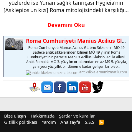
yüzlerde ise Yunan sağlık tanrıçası Hygieia'nın
[Asklepios'un kızı] Roma mitolojisindeki karşılığı...
Devamını Oku
Roma Cumhuriyeti Manius Acilius Glabrio Sikkeleri
Roma Cumhuriyeti Manius Acilius Glabrio Sikkeleri - MÖ 49
Sadece antik sikkelerinden bilinen MÖ 49 yılının Roma
Cumhuriyeti'nin paracısı Manius Acilius Glabrio. Acilia ailesi,
Antik Roma'da MÖ 3. yüzyılın ortalarından en az MS 5. yüzyıla,
yani yedi yüz yıllık bir döneme kadar gelişen bir pleb...
antiksikkelernumizmatik.com
Bize ulaşın
Hakkımızda
Şartlar ve kurallar
Gizlilik politikası
Yardım
Ana sayfa
S.S.S
R
S
S