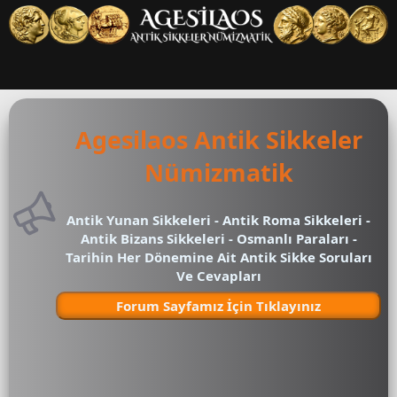
Agesilaos Antik Sikkeler
Nümizmatik
Antik Yunan Sikkeleri - Antik Roma Sikkeleri -
Antik Bizans Sikkeleri - Osmanlı Paraları -
Tarihin Her Dönemine Ait Antik Sikke Soruları
Ve Cevapları
Forum Sayfamız İçin Tıklayınız